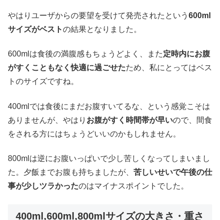
やはりユーザからの要望を受けて発売されたという
600ml
サイズがベスト
の結果となりました。
600mlは食後の満腹感もちょうどよく、また
定時内にお腹
がすくこともなく快適に過ごせた
ため、私にとってはベス
トのサイズですね。
400mlでは食後にまだお腹すいてるな、という感覚こそは
ありませんが、やはり
お腹がすく時間帯が早い
ので、間食
をされる方にはちょうどいいのかもしれません。
800mlは逆にお腹いっぱいで少し苦しくなってしまいまし
た。夕飯までお腹も持ちましたが、
苦しいせいで午後の仕
事が少しツラかった
のはマイナスポイントでした。
400ml,600ml,800mlサイズの大きさ・重さ