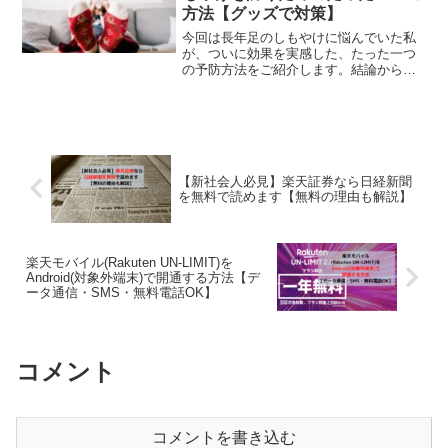
方法【グッズで対策】
今回は長年足のしもやけに悩んでいた私
が、ついに効果を実感した、たった一つ
の予防方法をご紹介します。結論から言
いますと、五本指ソックスを履くことで
す。また、この靴下を履くことでしもや
け防止だけでなく思わぬ副次効果もあり
ましたので、あわせて紹介...
【新社会人必見】楽天証券なら日経新聞
を無料で読めます【無料の理由も解説】
楽天モバイル(Rakuten UN-LIMIT)を
Android(対象外端末)で開通する方法【デ
ータ通信・SMS・無料電話OK】
コメント
コメントを書き込む