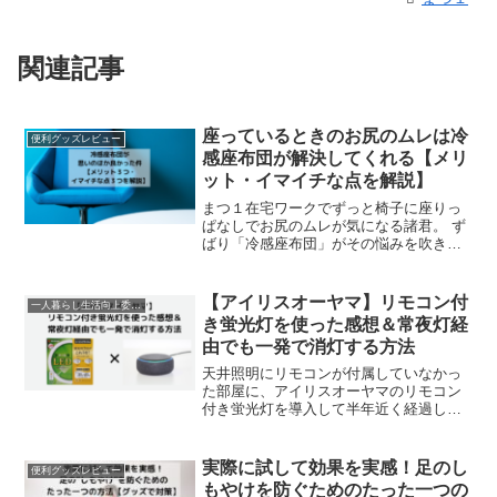
関連記事
座っているときのお尻のムレは冷
便利グッズレビュー
感座布団が解決してくれる【メリ
ット・イマイチな点を解説】
まつ１在宅ワークでずっと椅子に座りっ
ぱなしでお尻のムレが気になる諸君。 ず
ばり「冷感座布団」がその悩みを吹き飛
ばしてくれます。はじめまして！まつ１
（@matsu1sc）です。私は冒頭で述べた
ように在宅ワークで長時間イスに座って
【アイリスオーヤマ】リモコン付
一人暮らし生活向上委員会
いることが増え...
き蛍光灯を使った感想＆常夜灯経
由でも一発で消灯する方法
天井照明にリモコンが付属していなかっ
た部屋に、アイリスオーヤマのリモコン
付き蛍光灯を導入して半年近く経過しま
した。スマートリモコンと連携させて声
だけで電気のオンオフが出来るようにな
った今では、この製品が無い生活は考え
実際に試して効果を実感！足のし
便利グッズレビュー
られなくなっています。今...
もやけを防ぐためのたった一つの